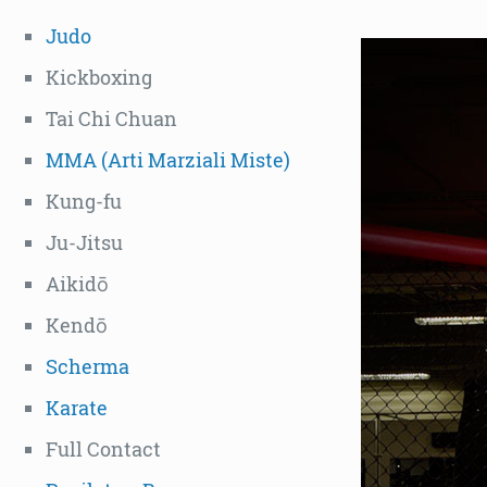
Judo
Kickboxing
Tai Chi Chuan
MMA (Arti Marziali Miste)
Kung-fu
Ju-Jitsu
Aikidō
Kendō
Scherma
Karate
Full Contact