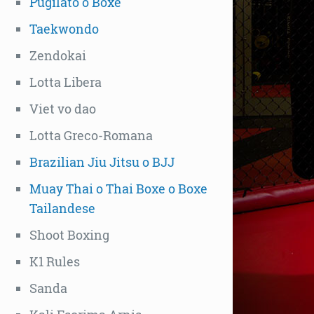
Pugilato o Boxe
Taekwondo
Zendokai
Lotta Libera
Viet vo dao
Lotta Greco-Romana
Brazilian Jiu Jitsu o BJJ
Muay Thai o Thai Boxe o Boxe
Tailandese
Shoot Boxing
K1 Rules
Sanda