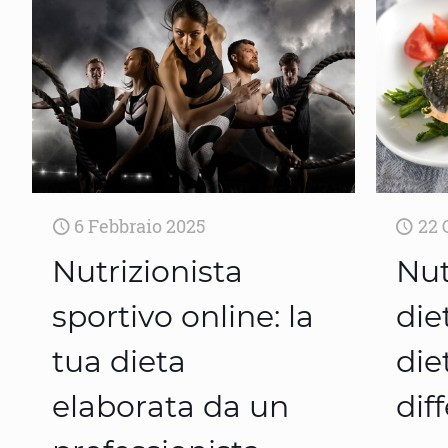
6 Febbraio 2025
22 
Nutrizionista
Nut
sportivo online: la
die
tua dieta
die
elaborata da un
dif