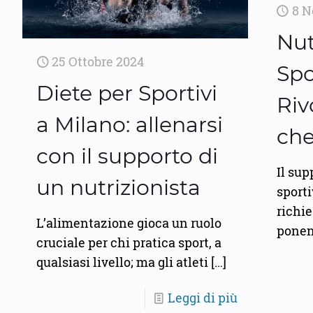
8 N
Nut
25 Ottobre 2024
Spo
Diete per Sportivi
Riv
a Milano: allenarsi
che
con il supporto di
Il sup
un nutrizionista
sport
richie
L’alimentazione gioca un ruolo
ponen
cruciale per chi pratica sport, a
qualsiasi livello; ma gli atleti
[…]
Leggi di più