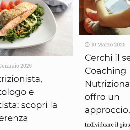
10 Marzo 2025
Cerchi il s
Gennaio 2025
Coaching
rizionista,
Nutrizional
tologo e
offro un
tista: scopri la
approccio.
ferenza
Individuare il giu