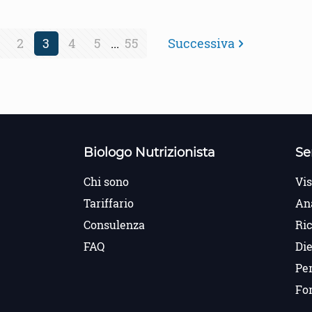
2
3
4
5
...
55
Successiva
Biologo Nutrizionista
Se
Chi sono
Vis
Tariffario
An
Consulenza
Ri
FAQ
Die
Per
Fo