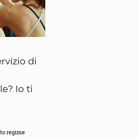
ervizio di
e? Io ti
sto regime