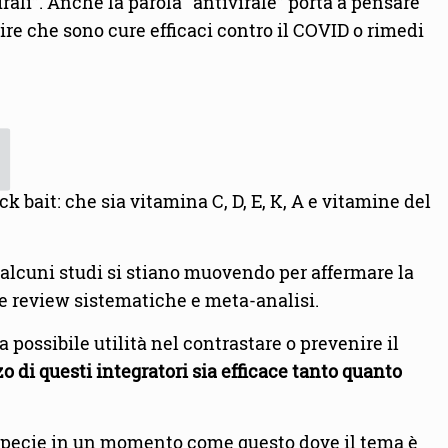
rali”. Anche la parola “antivirale” porta a pensare
re che sono cure efficaci contro il COVID o rimedi
 bait: che sia vitamina C, D, E, K, A e vitamine del
.
he alcuni studi si stiano muovendo per affermare la
ome review sistematiche e meta-analisi.
 possibile utilità nel contrastare o prevenire il
o di questi integratori sia efficace tanto quanto
, specie in un momento come questo dove il tema è