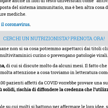
ate anche in libri di testo universitari come “antivi
posta del sistema immunitario, ma è ben altra cosa di
cure mediche.
il coronavirus
.
CERCHI UN NUTRIZIONISTA? PRENOTA ORA!
ne non si sa cosa potremmo aspettarci dai titoli click
multivitaminici curino o prevengano patologie virali
ina,
di cui si discute molto da alcuni mesi. Il fatto c
are molta attenzione a cosa troviamo in letteratura c
100 pazienti affetti da COVID vorrebbe provare una sua
solidi, rischia di diffondere la credenza che l’utilizz
e su cui molti si battono per affermare le loro idee