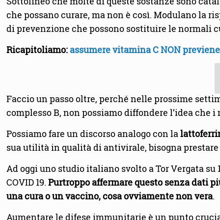
Sottolineo che molte di queste sostanze sono catalog
che possano curare, ma non è così. Modulano la ris
di prevenzione che possono sostituire le normali 
Ricapitoliamo:
assumere vitamina C NON previene 
Faccio un passo oltre, perché nelle prossime settima
complesso B, non possiamo diffondere l’idea che i 
Possiamo fare un discorso analogo con la
lattoferr
sua utilità in qualità di antivirale, bisogna prest
Ad oggi uno studio italiano svolto a Tor Vergata su 
COVID 19.
Purtroppo affermare questo senza dati più 
una cura o un vaccino, cosa ovviamente non vera
.
Aumentare le difese immunitarie è un punto crucial