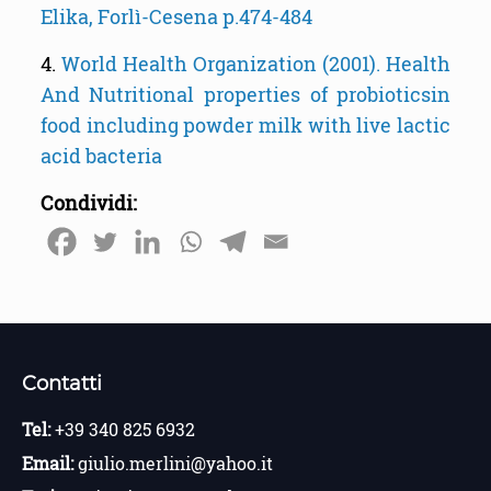
Elika, Forlì-Cesena p.474-484
4.
World Health Organization (2001). Health
And Nutritional properties of probioticsin
food including powder milk with live lactic
acid bacteria
Condividi:
Contatti
Tel:
+39 340 825 6932
Email:
giulio.merlini@yahoo.it