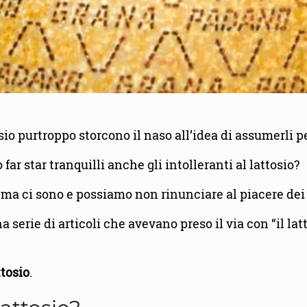
tosio purtroppo storcono il naso all’idea di assumerli
ar star tranquilli anche gli intolleranti al lattosio?
, ma ci sono e possiamo non rinunciare al piacere de
 serie di articoli che avevano preso il via con “il lat
ttosio
.