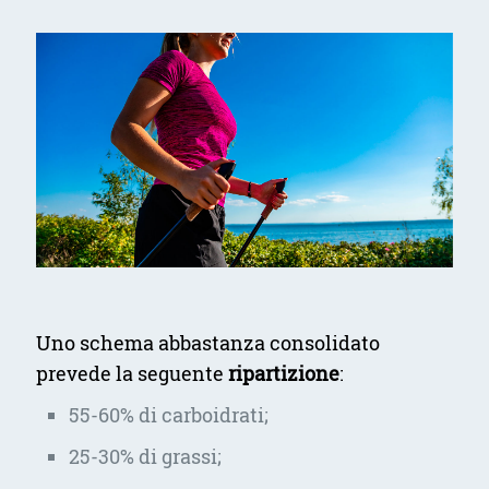
Uno schema abbastanza consolidato
prevede la seguente
ripartizione
:
55-60% di carboidrati;
25-30% di grassi;