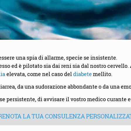
essere una spia di allarme, specie se insistente.
so ed è pilotato sia dai reni sia dal nostro cervello
ia
elevata, come nel caso del
diabete
mellito.
 diarrea, da una sudorazione abbondante o da una emo
se persistente, di avvisare il vostro medico curante e
RENOTA LA TUA CONSULENZA PERSONALIZZA