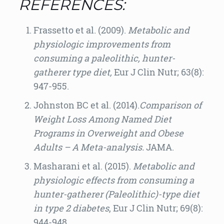
REFERENCES:
Frassetto et al. (2009).
Metabolic and
physiologic improvements from
consuming a
paleolithic
, hunter-
gather
er type diet,
Eur J Clin Nutr; 63(8):
947-955.
Johnston BC et al. (2014).
Comparison of
Weight Loss Among Named Diet
Programs in Overweight and Obese
Adults –
A Meta-analysis.
JAMA.
Masharani et al. (2015).
Metabolic and
physiologic effects from consuming a
hunter-gatherer (Paleolithic)-type diet
in type 2
diabetes
, Eur J Clin Nutr; 69(8):
944-948.