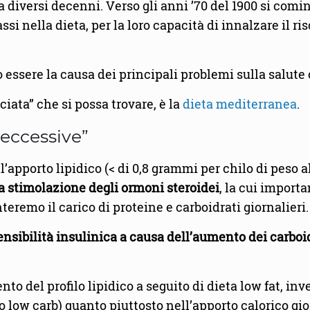
a diversi decenni. Verso gli anni ’70 del 1900 si comin
si nella dieta, per la loro capacità di innalzare il r
o essere la causa dei principali problemi sulla salute
ciata” che si possa trovare, è la
dieta mediterranea
.
“eccessive”
l’apporto lipidico (< di 0,8 grammi per chilo di peso 
 la stimolazione degli ormoni steroidei
, la cui import
eremo il carico di proteine e carboidrati giornalieri.
ensibilità insulinica a causa dell’aumento dei carboi
to del profilo lipidico a seguito di dieta low fat, 
t o low carb) quanto piuttosto nell’apporto calorico g