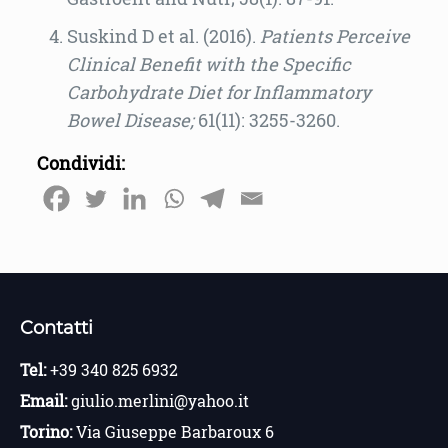
Suskind D et al. (2016).
Patients Perceive
Clinical Benefit with the Specific
Carbohydrate Diet for Inflammatory
Bowel Disease;
61(11): 3255-3260.
Condividi:
Contatti
Tel:
+39 340 825 6932
Email:
giulio.merlini@yahoo.it
Torino:
Via Giuseppe Barbaroux 6