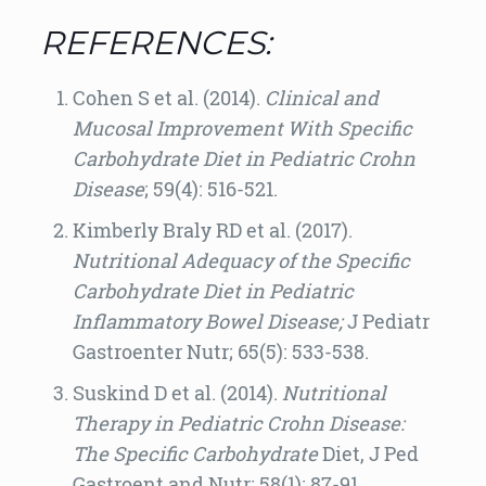
REFERENCES:
Cohen S et al. (2014).
Clinical and
Mucosal Improvement With
Specific
Carbohydrate Diet
in Pediatric
Crohn
Disease
; 59(4): 516-521.
Kimberly Braly RD et al. (2017).
Nutritional Adequacy of the Specific
Carbohydrate Diet in Pediatric
Inflammatory Bowel Disease;
J Pediatr
Gastroenter Nutr; 65(5): 533-538.
Suskind D et al. (2014).
Nutritional
Therapy in Pediatric
Crohn Disease
:
The
Specific Carbohydrate
Diet, J Ped
Gastroent and Nutr; 58(1): 87-91.