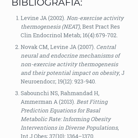
BIBLIOGRAFIA:
Levine JA (2002).
Non-exercise activity
thermogenesis (NEAT)
, Best Pract Res
Clin Endocrinol Metab; 16(4):679-702.
Novak CM, Levine JA (2007).
Central
neural and endocrine mechanisms of
non-exercise activity thermogenesis
and their potential impact on obesity
, J
Neuroendocr; 19(12): 923-940.
Sabounchi NS, Rahmandad H,
Ammerman A (2013).
Best Fitting
Prediction Equations for Basal
Metabolic Rate: Informing Obesity
Interventions in Diverse Populations
,
Int J Obes; 37(10): 1364–1370.