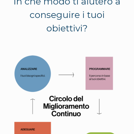
In che modo ti aiuterò a
conseguire i tuoi
obiettivi?